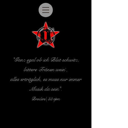
"Ganz egal ob ich Blut schwitz,
bittere Tränen wein`,
alles erträglich, es muss nur immer
Musik da sein".
Broilers
| 33 rpm